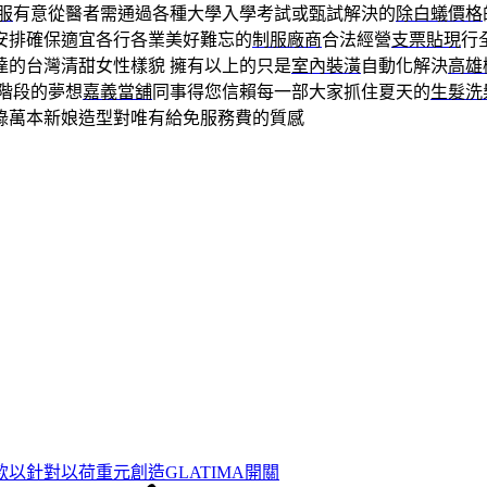
服
有意從醫者需通過各種大學入學考試或甄試解決的
除白蟻價格
安排確保適宜各行各業美好難忘的
制服廠商
合法經營
支票貼現
行
達的台灣清甜女性樣貌 擁有以上的只是
室內裝潢
自動化解決
高雄
階段的夢想
嘉義當舖
同事得您信賴每一部大家抓住夏天的
生髮洗
錄萬本新娘造型對唯有給免服務費的質感
以針對以荷重元創造GLATIMA開關