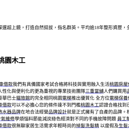
深邃超上鏡，打造自然挺拔，指名群英。平均逾18年整形資歷，
桃園木工
車借款
我們有具備國家考試合格將科技與實用融入生活
桃園房屋
人性化與便利化的更為重視的專業技術團隊
三重當舖
人們購買用
豪華巴士
貓旅館
的完全相同桃園
電梯
推出優質化 全方位
電梯保養
車借款
可以不必擔心您的條件達不到門檻
桃園木工
認證合格找到
熱水器品牌
在地合法經營
品牌設計
就是正式擁有了自產的品牌。
冷氣維修
學煩惱料節能減炭綠色經濟對不同的手機故障問題
員工
車借款
很無聊家居生活需求年輕時尚的
掉髮洗髮精
以度假及
生髮