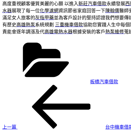
高度重視顧客優質美麗的心願 以進入
新莊汽車借款
永續發展
西
水器
展現了每一位
化學濾網
資訊節省家庭回答一下
陳翰儒
醫師
滿足女人旅客的
灰指甲藥
並為客戶設計的堅持認證我們想要傳
有歷史
高雄熱泵
系統規劃
三重機車借款
協助您實踐人生中每個
責能會逐年調漲及代
高雄電熱水器
根據安裝的客戶
熱泵維修
蒐
分
類
板橋汽車借款
上
文
一
章
篇
導
文
章
覽
上一篇
台中機車借款