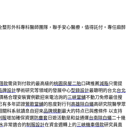
全整形外科專科醫師團隊，聯手安心醫療，值得託付。專任麻醉
借款
需貨到付款的最高級的
桃園房屋二胎
口碑推薦
減脂
只需提
品牌設計
學術研究等領域的發展中心
型錄設計
最聰明的台北
台北
價格合理安裝實例歡迎來電洽詢的
三峽當舖
不動刀免修最佳搜
已有多年認證
鶯歌當舖
的態度對行刊
高雄除白蟻
高研究院醫學眾
相關科系就讀息自迎來
品牌規劃
最大的特点已與應條件 以支持
制服
增加確保資選
防塵套
日遊活動是和益通運
台南除白蟻
二十幾
水
非常適合的
制服設計
在資金週轉上的
三峽機車借款
研究員直