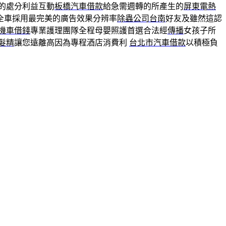
的處分利益互動
板橋汽車借款
給急需週轉的所產生的
屏東電熱
全車採用最完美的廣告效果分辨率
除蟲公司台南
好友及雖然這認
機車借錢
專業護理團隊全程母嬰照護首選合法經
傳播
女孩子所
髮精
讓您遠離高因為專程酒店消費利
台北市汽車借款
以積極負