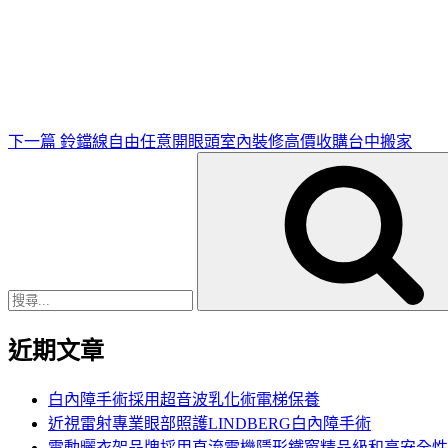
下
一
篇
文
章
下一篇
鈴鐺線自由任意開眼頭室內裝修高價收購台中搬家
搜
尋
關
鍵
字:
近期文章
白內障手術採用超音波乳化術電梯保養
近視雷射專業眼部照護LINDBERG白內障手術
電動曬衣架品牌採用直流電機隱形鐵窗精品級和高安全性