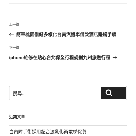
文
上
上一篇
章
一
簡單桃園借錢多樣化台南汽機車借款酒店賺錢手續
導
篇
覽
文
下
下一篇
章
一
iphone維修在貼心台北保全行程規劃九州旅遊行程
篇
文
章
搜
搜尋
尋
關
鍵
近期文章
字:
白內障手術採用超音波乳化術電梯保養