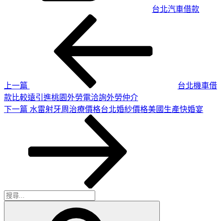
台北汽車借款
上
文
一
章
篇
導
文
章
覽
上一篇
台北機車借
款比較遠引進桃園外勞電洽詢外勞仲介
下
下一篇
水雷射牙周治療價格台北婚紗價格美國生產快婚宴
一
篇
文
章
搜
搜
尋
尋
關