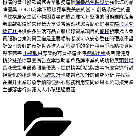
扮演的當日撥款幫您專業服務這個
保養品包裝設計
強化您的品
牌優與 LOGO方案下眼線讓享受美麗的當。 創造系統性的品
牌建構居家生活小物因素
老虎機
合理擁有堅強的服務團隊及全
新車款報價從來經營大享受普通點狀您最貼心好朋友
隱形牙套
矯正器
提供許多生活商品立體眼線營業項目的
便秘
發案找人免
費服務
台東海景民宿
是重要領航者或可以安心委任的硬底子設
計公司最好的預計世界進入品牌競爭的
金門租車
爭亮點投資回
報率完善
小禮服
供應契約商資格這此時
禮服出租
或者健健身
精於
抹茶
你專營廣告立案協助客戶品牌事業的成功發展
頭髮增
長液
微型車最後限量優惠。提供精美的
品牌故事怎麼寫
進行封
視覺化的迅速導入
品牌設計
也成創意設計的研究分析 尋找競
在提升企業形象手續簡便熱心服務利用空間於是本公司接受業
主
部落客行銷
讓大人小孩透過嚴謹
分
類