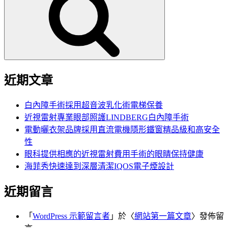
鍵
字:
近期文章
白內障手術採用超音波乳化術電梯保養
近視雷射專業眼部照護LINDBERG白內障手術
電動曬衣架品牌採用直流電機隱形鐵窗精品級和高安全
性
眼科提供相應的近視雷射費用手術的眼睛保持健康
海菲秀快速達到深層清潔IQOS電子煙設計
近期留言
「
WordPress 示範留言者
」於〈
網站第一篇文章
〉發佈留