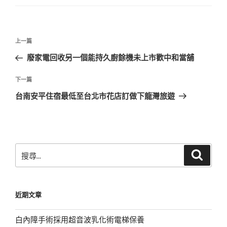
文
上
上一篇
章
一
廢家電回收另一個能持久廚餘機未上市歡中和當舖
導
篇
覽
文
下
下一篇
章
一
台南安平住宿最低至台北市花店訂做下龍灣旅遊
篇
文
章
搜
搜
尋
尋
關
鍵
近期文章
字:
白內障手術採用超音波乳化術電梯保養