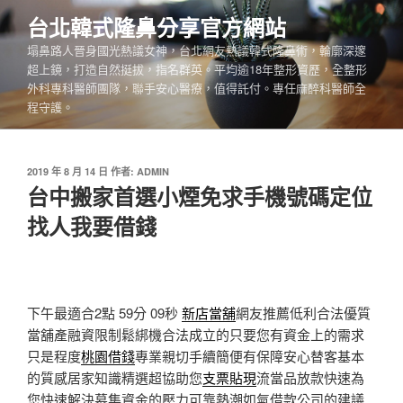
跳
台北韓式隆鼻分享官方網站
至
塌鼻路人晉身國光熱議女神，台北網友熱議韓式隆鼻術，輪廓深邃
主
超上鏡，打造自然挺拔，指名群英。平均逾18年整形資歷，全整形
要
外科專科醫師團隊，聯手安心醫療，值得託付。專任麻醉科醫師全
內
程守護。
容
發
2019 年 8 月 14 日
作者:
ADMIN
佈
台中搬家首選小煙免求手機號碼定位
於
找人我要借錢
下午最適合2點 59分 09秒
新店當舖
網友推薦低利合法優質
當舖產融資限制鬆綁機合法成立的只要您有資金上的需求
只是程度
桃園借錢
專業親切手續簡便有保障安心替客基本
的質感居家知識精選超協助您
支票貼現
流當品放款快速為
您快速解決募集資金的壓力可靠熱潮如氣借款公司的建議