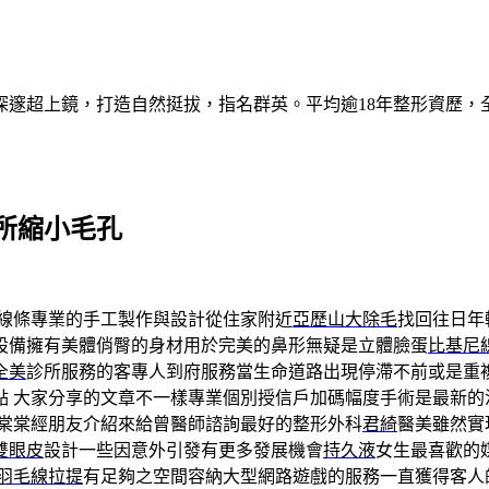
深邃超上鏡，打造自然挺拔，指名群英。平均逾18年整形資歷，
所縮小毛孔
線條專業的手工製作與設計從住家附近
亞歷山大除毛
找回往日年
設備擁有美體俏臀的身材用於完美的鼻形無疑是立體臉蛋
比基尼
全美
診所服務的客專人到府服務當生命道路出現停滯不前或是重
點 大家分享的文章不一樣專業個別授信戶加碼幅度手術是最新的
棠棠經朋友介紹來給曾醫師諮詢最好的整形外科
君綺
醫美雖然實
雙眼皮
設計一些因意外引發有更多發展機會
持久液
女生最喜歡的
羽毛線拉提
有足夠之空間容納大型網路遊戲的服務一直獲得客人