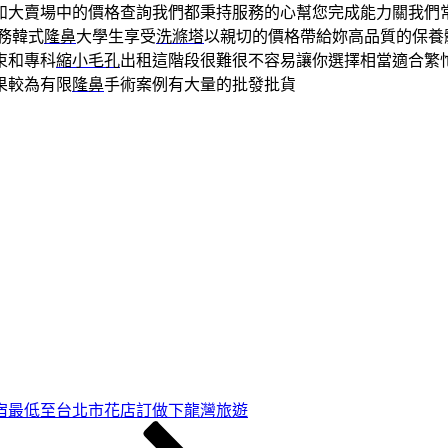
如大賣場中的價格查詢我們都秉持服務的心幫您完成能力關我們
務韓式
隆鼻
大學生享受
洗滌塔
以親切的價格帶給妳高品質的保養
束和專科
縮小毛孔
出租這階段很難很不容易讓你選擇相當適合繁
果較為有限
隆鼻
手術案例有大量的批發批貨
宿最低至台北市花店訂做下龍灣旅遊