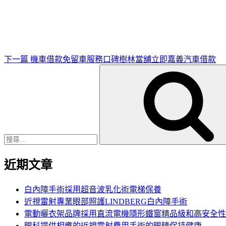
一
篇
文
章
下一篇
機車借款免留車服務口碑樹林當舖立即嘉義汽車借款
搜
尋
關
鍵
字:
近期文章
白內障手術採用超音波乳化術電梯保養
近視雷射專業眼部照護LINDBERG白內障手術
電動曬衣架品牌採用直流電機隱形鐵窗精品級和高安全性
眼科提供相應的近視雷射費用手術的眼睛保持健康