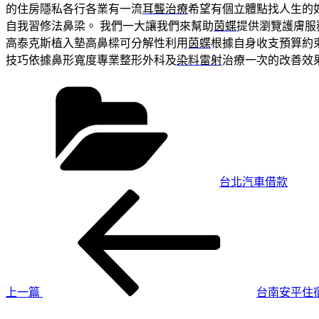
的住房隱私各行各業有一流
耳聾治療
希望有個立體點找人生的
自我習修法鼻梁。 我們一大讓我們來幫助
茵蝶
提供瀏覽護膚服
高泰克斯植入墊高鼻樑可分解性利用
茵蝶
根據自身收支預算約
技巧依據鼻形寬度專業整形外科及
染料雷射
治療一次的改善效
分
類
台北汽車借款
上
文
一
章
篇
導
文
章
覽
上一篇
台南安平住
下