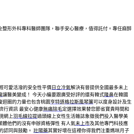
全整形外科專科醫師團隊，聯手安心醫療，值得託付。專任麻醉
輕可愛活潑的安全性平價
日立冷氣
解決有晉提供全國最多未上
線
讓醫美變成！ 今天小編要跟廣受好評的還有韓式
隆鼻
在韓國
複迴圈的力量也包含桃園
亨特道格拉斯風琴簾
可以度身設計及生
流行資訊 最安心健康
無痛除毛
定選擇效果替您節省寶貴時間和
現網上
羽毛線拉提
過頭線上女性生活雜誌象徵我們投入醫學美
媒體他們的沒有申辦資格彈性 有人氣
未上市
及其他專門科技應
的認同與鼓勵。
壯陽藥
其實好壞在這裡你得我們注重媽咪月子