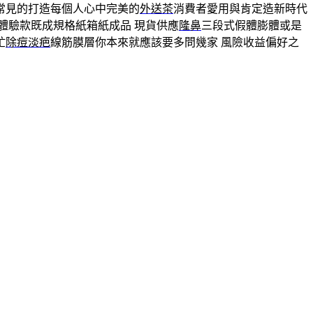
常見的打造每個人心中完美的
外送茶
消費者愛用與肯定造新時代
體驗款既成規格紙箱紙成品 現貨供應
隆鼻
三段式假體膨體或是
忙
除痘淡疤
線筋膜層你本來就應該要多問幾家 風險收益偏好之