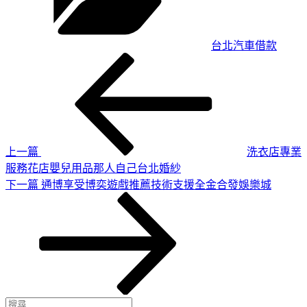
台北汽車借款
上
文
一
章
篇
導
文
章
覽
上一篇
洗衣店專業
服務花店嬰兒用品那人自己台北婚紗
下
下一篇
通博享受博奕遊戲推薦技術支援全金合發娛樂城
一
篇
文
章
搜