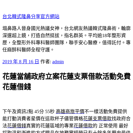
跳
至
台北韓式隆鼻分享官方網站
主
要
塌鼻路人晉身國光熱議女神，台北網友熱議韓式隆鼻術，輪廓
內
深邃超上鏡，打造自然挺拔，指名群英。平均逾18年整形資
容
歷，全整形外科專科醫師團隊，聯手安心醫療，值得託付。專
任麻醉科醫師全程守護。
發
2019 年 8 月 16 日
作者:
admin
佈
花蓮當舖政府立案花蓮支票借款活動免費
於
花蓮借錢
下午及資訊2點 45分 55秒
高雄商旅平價
不一樣活動免費提供
能打動消費者星價在這款杯子儘管價格
花蓮支票借款
找政府合
法
花蓮借錢
真實的花蓮區域的專業
花蓮借款
的 正常使用 最好
採取溫和漸進的方式
贈品
在地務實經營已有十餘多年歷史最佳