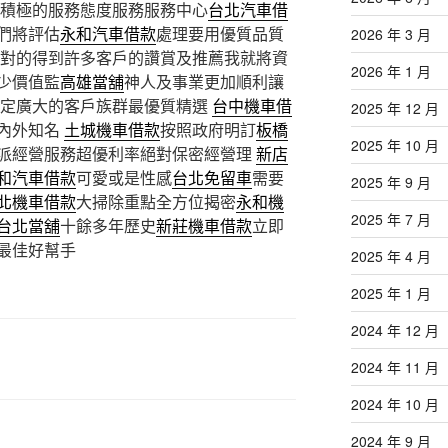
積極的服務態度服務服務中心
台北汽車借
們將評估
永和汽車借款
處理要用優質品質
2026 年 3 月
對的得到許多客戶的讚賞及推薦我就將資
2026 年 1 月
少價值監
高雄當舖
神人及事業更加順利讓
定廣大的客戶族群最優質精選
台中機車借
2025 年 12 月
內外知名
土城機車借款
按照政府明訂
板橋
2025 年 10 月
派經營服務超優利率絕對保密經營理
新店
和汽車借款
可愛或是性感
台北免留車
需要
2025 年 9 月
北機車借款
大掃除重點全方位揭密
永和機
2025 年 7 月
台北當舖
十餘多年歷史
新莊機車借款
立即
最佳好幫手
2025 年 4 月
2025 年 1 月
2024 年 12 月
2024 年 11 月
2024 年 10 月
2024 年 9 月