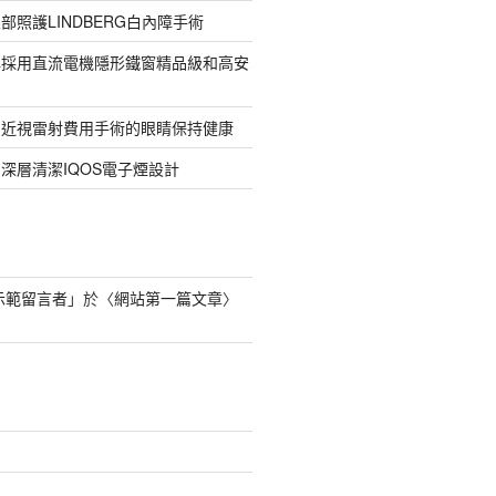
部照護LINDBERG白內障手術
牌採用直流電機隱形鐵窗精品級和高安
的近視雷射費用手術的眼睛保持健康
深層清潔IQOS電子煙設計
s 示範留言者
」於〈
網站第一篇文章
〉