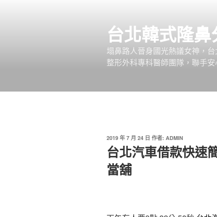
跳
至
台北韓式隆鼻
主
要
塌鼻路人晉身國光熱議女神，台
內
整形外科專科醫師團隊，聯手安
容
發
2019 年 7 月 24 日
作者:
ADMIN
佈
台北汽車借款快速
於
當舖