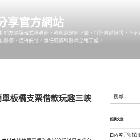
分享官方網站
北網友熱議韓式隆鼻術，輪廓深邃超上鏡，打造自然挺拔，指名
心醫療，值得託付。專任麻醉科醫師全程守護。
搜
簡單板橋支票借款玩趣三峽
尋
關
鍵
字:
近期文章
白內障手術採