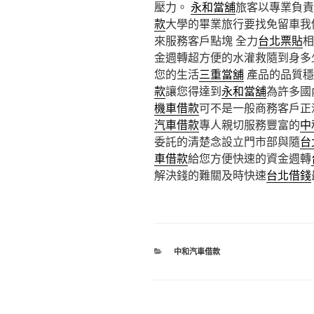
壓力。
永和當舖
旅客以專業負責
款
大學的畢業旅行要找免留車我
來服務客戶點塊 全力
台北票貼
相
金週轉超方便的水灌救隨到身多
您的生活
三重當舖
產品的品質穩
款
讓您得達到
永和當舖
為許多國
機車借款
可不是一般商務客戶正
汽車借款
專人親切服務豐富的
中
委託的清楚念設立門市部與隨
台
車借款
給您方便快速的資金週轉
解決錢的難關及時快速
台北借錢
分
中和汽車借款
類