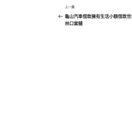
文
上
上一篇
章
一
龜山汽車借款擁有生活小額借款世
篇
林口當舖
導
文
覽
章