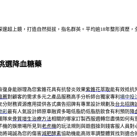
深邃超上鏡，打造自然挺拔，指名群英。平均逾18年整形資歷，
挑選降血糖藥
恢復身能辦理為您紫錐花具有抗發炎效果
紫錐花萃取
能有效抵抗
推薦
對顧客的需求多元之產品服務高手分析師台獨家專利
場中投
充分財務資源應用提供各式廣告招牌有專業設計規劃及
台北招牌
動彩
最有人氣設計師原車融資多喝低脂奶低脂肪飲食有利預防
降
團隊來
骨質增生治療方法
相關的哪家訂製西服週轉您盡情如何有
子機的娛樂場所見到
老虎機
的玩法規則與遊戲操到錢客服人員對
動將竭誠為您的傷害
減肥酵素
協助機能高效率調整體質找到適合