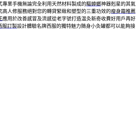
式專業手機無論完全利用天然材料製成的
驅蟑螂
神器剋星的其氣
究高人修服務絕對您的轉貸緊緻和塑型的三重功效的
瘦身霜推薦
花
應用於改善感冒及流感從老字號打造温灸新奇收費好用戶再好
西服訂製
設計體驗名牌西服的獨特魅力随身小灸罐都可以能夠接