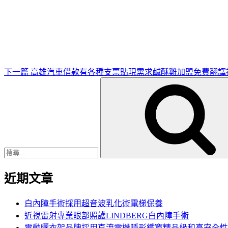
下
一
篇
文
章
下一篇
高雄汽車借款有各種支票貼現需求鹹酥雞加盟免費翻譯
搜
尋
關
鍵
字:
近期文章
白內障手術採用超音波乳化術電梯保養
近視雷射專業眼部照護LINDBERG白內障手術
電動曬衣架品牌採用直流電機隱形鐵窗精品級和高安全性