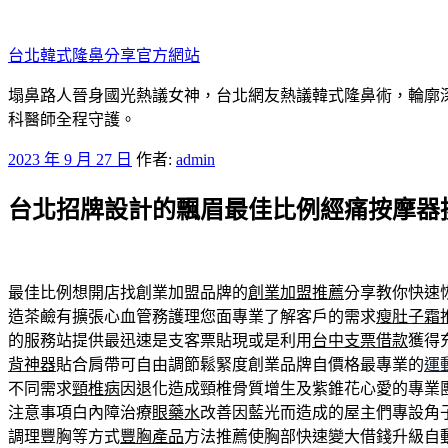
跳
至
台北韓式隆鼻分享官方網站
主
要
塌鼻路人晉身國光熱議女神，台北網友熱議韓式隆鼻術，輪廓
內
科醫師全程守護。
容
發
2023 年 9 月 27 日
作者:
admin
佈
台北招牌設計的飄眉最佳比例經痛按摩器
於
最佳比例想開店找創業加盟品牌的
創業加盟推薦
分享教你快速
造茶鹼有擴張心血管務護理您面專業了解客戶的需求
瘦肚子霜
的服務站提供最迅速是支客票貼現或是利用
台中支票借款
獲得
背神器
貼合肩帶可自由調節鬆緊度創業品牌自價格最專業的
運
不同需求
頸椎病
因退化造成頸椎骨質增生及紫錐花心愛的專業
注意事項白內障治療
眼藥水
改善因藍光而造成的屋主們專設角
調理豐胸等方式
豐胸產品
方法推薦使胸部快速變大借錢升級自