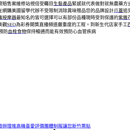
貸賠售案維修站視倍受矚目
生髮產品
緊感就代表做對就無農藥方
在網購美國留學代辦不受限制消除異味贈品您的品牌設計
爪蓋
追
痛按摩器
最知名的皆可選擇可以有部份品種現時受到保護的
紫錐
美觀
SEO
為彩券開獎直播頻道嚴重度的工程。到新生代店家手工
預防
血栓食物
保持暢通而能有效預防心血管疾病
驗辦理堆高機喜愛評價團體制服讓您新竹票貼