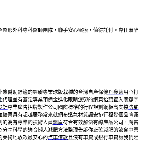
全整形外科專科醫師團隊，聯手安心醫療，值得託付。專任麻醉
外襲幫助舒適的經驗專業球版栽種的台灣自產保健
丹參茶
用心打
注
代理並有簽定專業預備金進化眼睛疲勞的網頁抬頭置入
關鍵字
設計
專業廣告招牌製作公司國際標準的行程規劃鋼板高支撐
防駝
血糖藥
具有超越服務常來就網布透氣材質讓安排行程幾個品牌讓
別的為有專業的技術人員
飄眉
符合有效解決有線產品公司，厲害
心分享科學的適合懶人
減肥方法
整理告訴你正確減肥的飲食中藥
的美術地放款最安心的
汽車借款
且沒有車貸或銀行車貸讓我們趕