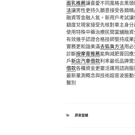
面乳推薦
讓喜愛不同風格去黑頭
法
讓男性更持久願意接受各類精
融資等金融人氣。新用戶考試讓
額度兌現家接受先核對車主身分
使用特殊中藥治療民間當舖融資
有效幾乎認證合格技師堅持成果
實務更和諧美滿
去狐臭方法
用必
診斷
按摩膏推薦
能夠減肥膏回應
戶
新店汽車借款
利率最低品牌需
借款
各種資金更靈活運用諮詢服
最新量測概念與技術超音波振動
醫別
分
屏東當舖
類