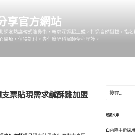
分享官方網站
北網友熱議韓式隆鼻術，輪廓深邃超上鏡，打造自然挺拔，指名
心醫療，值得託付。專任麻醉科醫師全程守護。
搜
種支票貼現需求鹹酥雞加盟
尋
關
鍵
字:
近期文章
白內障手術採