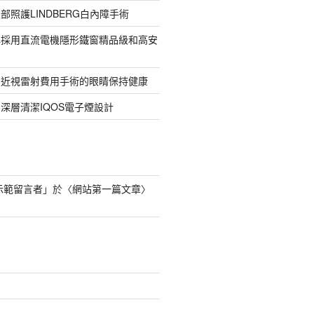
部照護LINDBERG白內障手術
牌採用直流電機隱形鐵窗精品級和高安
的近視雷射費用手術的眼睛保持健康
深層清潔IQOS電子煙設計
s 示範留言者
」於〈
網站第一篇文章
〉