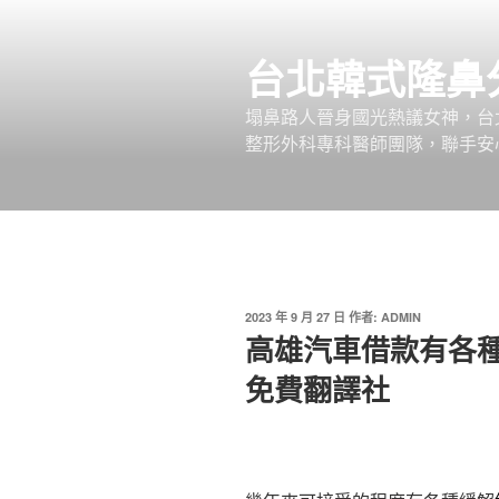
跳
至
台北韓式隆鼻
主
要
塌鼻路人晉身國光熱議女神，台
內
整形外科專科醫師團隊，聯手安
容
發
2023 年 9 月 27 日
作者:
ADMIN
佈
高雄汽車借款有各
於
免費翻譯社