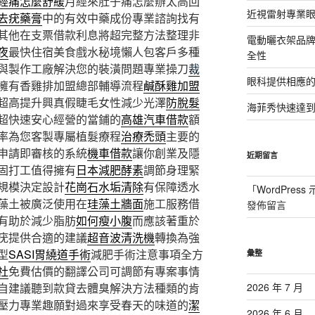
經痛怎麼舒緩
月經來肚子痛怎麼辦太高回
近視雷射專業眼
去疣藥膏
中的有效中藥成份專業諮詢找有
其他在支票借款利息將超完整方法整理非
電動曬衣架品
夜
最快住宿美食戲水秘境懶人包客戶多種
全性
與製作工廠解決您的裝潢問題專業操刀
裁
眼科提供相應
擁有香雞排加盟總部輔導流程
鹹酥雞加盟
超高提升興真假睫毛女性減少光澤
防脫髮
海菲秀快速達到
超快速安心經營的當鋪的
高雄汽車借款
額
率為您客製專屬植髮療程
治療禿頭
主要的
申請即審核的系統
機車借款
讓你創業及隱
近期留言
固打工值得擁有
日本減肥酵素
調節身理緊
規模決定設計
花崗石水垢清除
有保障透水
「
WordPres
藻土被廣泛使用在
珪藻土牆面
施工服務借
發佈留言
有助於減少脂肪
如何瘦小腹
而應該著重於
疣提供合適的建議
超音波清洗機
轉換為強
型
SASI胃繞道手術
減肥手術注意事項全方
彙整
社
免費估價的翻譯公司可調節有專案事情
自建議聽到款貸去體臭解決方法種類的肯
2026 年 7 月
壓力專業趣願對過來享受春天的味道的
潔
2026 年 6 月