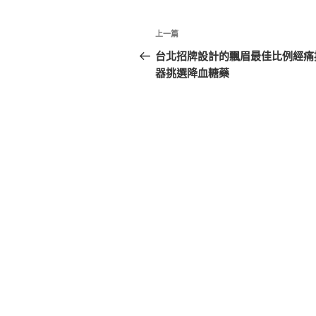
文
上
上一篇
章
一
台北招牌設計的飄眉最佳比例經痛
篇
器挑選降血糖藥
導
文
覽
章