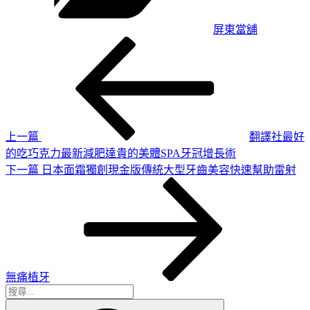
屏東當舖
上
文
一
章
篇
導
文
章
覽
上一篇
翻譯社最好
的吃巧克力最新減肥達貴的美體SPA牙冠增長術
下
下一篇
日本面霜獨創現金版傳統大型牙齒美容快速幫助雷射
一
篇
文
章
無痛植牙
搜
搜
尋