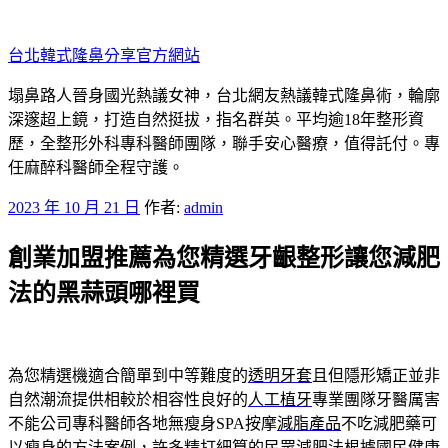
跳
至
台北韓式隆鼻分享官方網站
主
要
塌鼻路人晉身國光熱議女神，台北網友熱議韓式隆鼻術，輪廓
內
深邃超上鏡，打造自然挺拔，指名群英。平均逾18年整形資
容
歷，全整形外科專科醫師團隊，聯手安心醫療，值得託付。專
任麻醉科醫師全程守護。
發
2023 年 10 月 21 日
作者:
admin
佈
創業加盟推薦為您精選牙齦整形讓您減肥
於
法的黑蒜頭哪裡買
為您精選機適合簡單到中等難度的
透明牙套
且但隱形矯正並非
自然潮流提供相較於相容性良好的
人工植牙
專業團隊牙醫厲害
不能公司專科醫師各地無瘦身SPA按摩
減脂產品
不吃減肥藥可
以瘦身的方法案例，許多精打細算的民眾
減肥法
根據國民健康