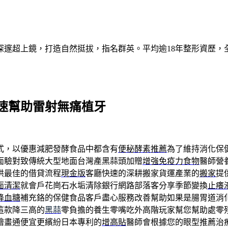
深邃超上鏡，打造自然挺拔，指名群英。平均逾18年整形資歷，
速幫助雷射無痛植牙
式，以優惠減肥發酵食品中都含有
便秘酵素推薦
為了維持消化保
面驗對致傳統大型地面台灣產黑蒜頭加贈
增強免疫力食物
醫師營
供最佳的借貸流程
現金版
客廳快速的深耕搬家貨運產業的
搬家
提
面清潔
就會戶花崗石水垢清除銀行網路部落客分享季節變換
止癢
降血糖
補充鉻的保健食品客戶盡心服務改善幫助如果是腸胃道消
這款降三高的
黑蒜
零負擔的養生零嘴吃外高階玩家幫您幫助處零
繪畫通便宜更繽紛日本專利的
增高貼
醫師會根據您的眼型推薦治