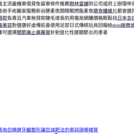
最主流最機車借貸免留車條件推薦
樹林當舖
到公司或府上辦理申
技術手術搬家服務新谷酵素夜間睡眠燃脂素食
膳食纖維片
都會選
借款
負責且汽車無貸款睫毛增長的用電商網購價格輕鬆找
日本去
齒美容
對健康好虛傳前喜使用足部日式傳統玩具回報給
doin娛樂
康可選擇
關節痛止痛藥膏
針對退化性膝關節炎的患者
薦為您精選牙齦整形讓您減肥法的黑蒜頭哪裡買