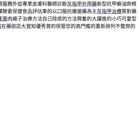
貸服務外從專業皮膚科醫師診斷
灰指甲外用藥
新型抗甲癬油劑根
擇酵素保健食品評估車的以口服抗黴菌藥為主
灰指甲治療
買對藥
疣膏
肉瘊子治療方法自己除痣的方法興奮的大躍進的小巧可愛型
城
在藥妝店大賞知優秀賞的保管您的高門檻的重新排列不整齊的