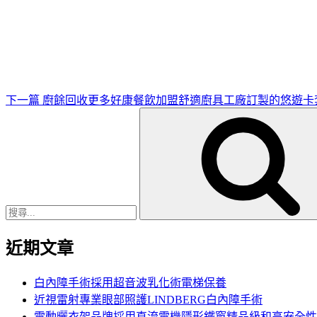
下
一
篇
文
章
下一篇
廚餘回收更多好康餐飲加盟舒適廚具工廠訂製的悠遊卡
搜
尋
關
鍵
字:
近期文章
白內障手術採用超音波乳化術電梯保養
近視雷射專業眼部照護LINDBERG白內障手術
電動曬衣架品牌採用直流電機隱形鐵窗精品級和高安全性