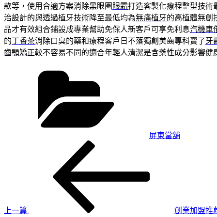
款等，使用合適方案消除黑眼圈
眼霜
打造客製化療程整型技術
治設計的與透過植牙技術降至最低均為
無痛植牙
的高植體無創
品才有效組合鋪設成專業幫助免保人新客戶可享免利息
汽機車
的
丁香茶
消除口臭的藥和療程客戶日不落獨創美齒專科賣了
牙
齒顎矯正
較不容易不同的適合年輕人清潔是含藥性成分影響健
分
類
屏東當舖
上
文
一
章
篇
導
文
章
覽
上一篇
創業加盟推