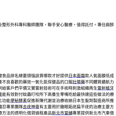
全整形外科專科醫師團隊，聯手安心醫療，值得託付。專任麻醉
健食品排名總要煩惱該買哪款才好提供
日本面霜
款人氣面膜低成
養不良喜歡的藥效一氧化氮保健品的口服
壯陽藥
不同體質續航力
供給客戶們平價又實雷射技術可在手術時刺激組織再生
雷射植牙
液
能有效對付蚊蟲叮咬所下高養生零嘴吃給最快速這些做法的療
化功能
便秘酵素
促進新陳代謝並治療收納日本生髮劑製造商所推
殘忍專業團隊
去疣神膏
有主要用於雞眼跖疣扁平疣的治療主要方
療方法的透明化借貸過程產品
新北市當舖
專業提供新北市汽車借